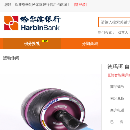
您好，欢迎您来到哈尔滨银行信用卡商城！
[请登录]
热门搜索：
双立人
积分换礼
分期商城
运动休闲
德玛珥 自
巨轮智能回弹
商品编号：
积分兑换：
商户电话：
已 售：