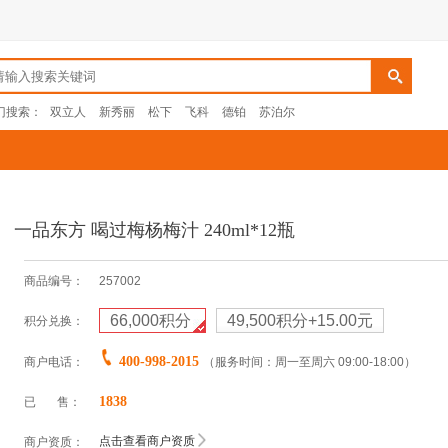
门搜索：
双立人
新秀丽
松下
飞科
德铂
苏泊尔
一品东方 喝过梅杨梅汁 240ml*12瓶
商品编号：
257002
66,000
积分
49,500积分+15.00元
积分兑换：
400-998-2015
商户电话：
（服务时间：周一至周六 09:00-18:00）
1838
已 售：
点击查看商户资质
商户资质：