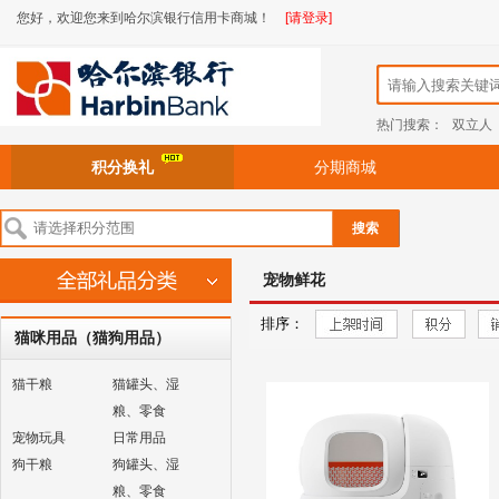
您好，欢迎您来到哈尔滨银行信用卡商城！
[请登录]
热门搜索：
双立人
积分换礼
分期商城
搜索
宠物鲜花
排序：
猫咪用品（猫狗用品）
猫干粮
猫罐头、湿
粮、零食
宠物玩具
日常用品
狗干粮
狗罐头、湿
粮、零食