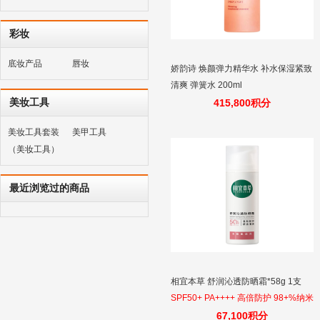
彩妆
底妆产品
唇妆
娇韵诗 焕颜弹力精华水 补水保湿紧致
清爽 弹簧水 200ml
美妆工具
415,800积分
美妆工具套装
美甲工具
（美妆工具）
最近浏览过的商品
相宜本草 舒润沁透防晒霜*58g 1支
SPF50+ PA++++ 高倍防护 98+%纳米
级物理防晒 敏肌更安心 清透不假白
67,100积分