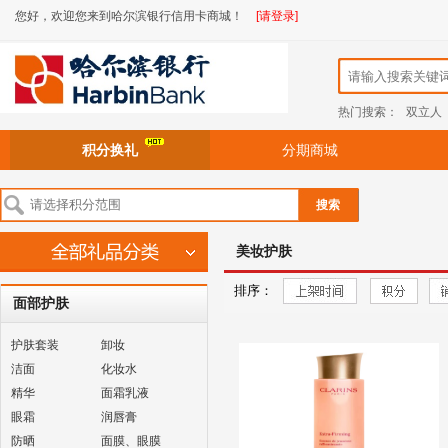
您好，欢迎您来到哈尔滨银行信用卡商城！
[请登录]
热门搜索：
双立人
积分换礼
分期商城
搜索
美妆护肤
排序：
面部护肤
护肤套装
卸妆
洁面
化妆水
精华
面霜乳液
眼霜
润唇膏
防晒
面膜、眼膜