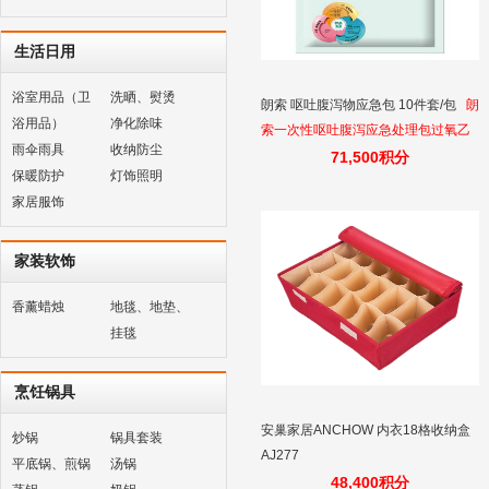
生活日用
浴室用品（卫
洗晒、熨烫
朗索 呕吐腹泻物应急包 10件套/包
朗
浴用品）
净化除味
索一次性呕吐腹泻应急处理包过氧乙
雨伞雨具
收纳防尘
酸呕吐包过氧化氢湿巾学校幼儿园诺
71,500积分
保暖防护
灯饰照明
如病毒消毒指定消毒包10件套
家居服饰
家装软饰
香薰蜡烛
地毯、地垫、
挂毯
烹饪锅具
安巢家居ANCHOW 内衣18格收纳盒
炒锅
锅具套装
AJ277
平底锅、煎锅
汤锅
48,400积分