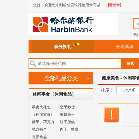
您好，欢迎您来到哈尔滨银行信用卡商城！
[请登录]
热
积分换礼
分期商城
搜索
健康美食 - 休闲零
排序：
休闲零食（休闲食品）
零食大礼包
坚果炒货
（休闲零食）
蜜饯果干
糖果、巧克力
饼干蛋糕
地方特产
肉干、熟食
方便食品