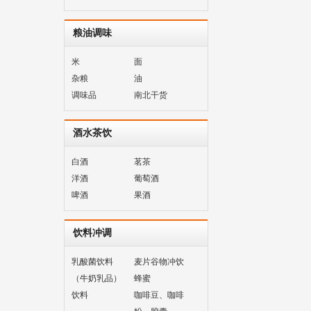
粮油调味
米
面
杂粮
油
调味品
南北干货
酒水茶饮
白酒
茗茶
洋酒
葡萄酒
啤酒
果酒
饮料冲调
乳酸菌饮料
麦片谷物冲饮
（牛奶乳品）
蜂蜜
饮料
咖啡豆、咖啡