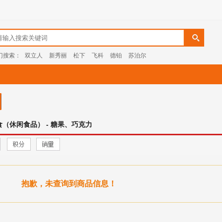
门搜索：
双立人
新秀丽
松下
飞科
德铂
苏泊尔
食（休闲食品） - 糖果、巧克力
抱歉，未查询到商品信息！