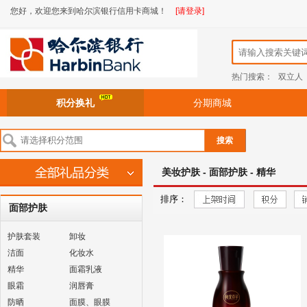
您好，欢迎您来到哈尔滨银行信用卡商城！
[请登录]
热门搜索：
双立人
积分换礼
分期商城
搜索
美妆护肤 - 面部护肤 - 精华
排序：
面部护肤
护肤套装
卸妆
洁面
化妆水
精华
面霜乳液
眼霜
润唇膏
防晒
面膜、眼膜