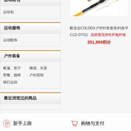
运动包
运动服饰
酷龙达COLODA 户外钓鱼套装/钓鱼竿
CLD-DYG1
高密度高弹性环氧纤维
运动配饰
，一套在手 ，直接去钓鱼
251,900积分
户外装备
帐篷、垫子
睡袋、吊床
野餐、烧烤
户外照明
骑行运动
最近浏览过的商品
新手上路
购物与支付