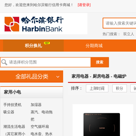
您好，欢迎您来到哈尔滨银行信用卡商城！
[请登录]
热门搜索：
双立人
积分换礼
分期商城
搜索
家用电器 - 厨房电器 - 电磁炉
排序：
家用小电
手持挂烫机
加湿器
吸尘器
蒸汽、电动拖
把
潮流生活电器
空气循环扇
（其它家用小
电水壶、热水