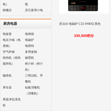
电）
瓶
除螨仪
其它家用小电
厨房电器
苏泊尔 电磁炉 C22-IH80Q 黑色
电饭煲
电烤箱
335,500积分
电压力锅（电
电磁炉
煮锅）
电饼铛
空气炸锅
多用途锅
绞肉机（绞肉
破壁机
搅拌机）
榨汁杯（榨汁
机）
咖啡机
三明治机、早
餐机
养生壶
砧板消毒机
（消毒机）
果蔬净化清洗
机