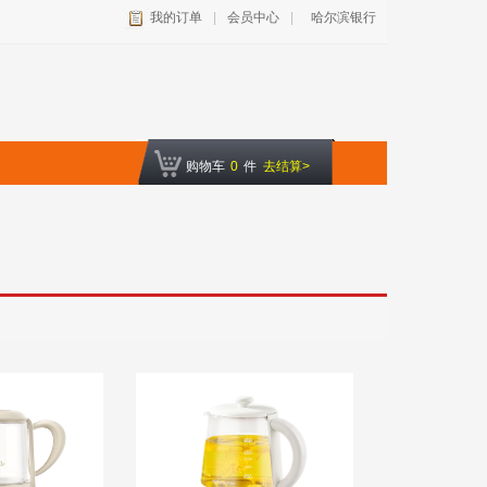
我的订单
|
会员中心
|
哈尔滨银行
购物车
0
件
去结算>