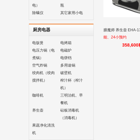
电）
瓶
除螨仪
其它家用小电
厨房电器
膳魔师 养生壶 EHA-1
能、24小预约
电饭煲
电烤箱
358,60
电压力锅（电
电磁炉
煮锅）
电饼铛
空气炸锅
多用途锅
绞肉机（绞肉
破壁机
搅拌机）
榨汁杯（榨汁
机）
咖啡机
三明治机、早
餐机
养生壶
砧板消毒机
（消毒机）
果蔬净化清洗
机