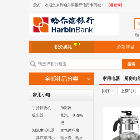
您好，欢迎您来到哈尔滨银行信用卡商城！
[请登录]
热
积分换礼
分期商城
搜索
家用电器 - 厨房电器
排序：
家用小电
手持挂烫机
加湿器
吸尘器
蒸汽、电动拖
把
潮流生活电器
空气循环扇
（其它家用小
电水壶、热水