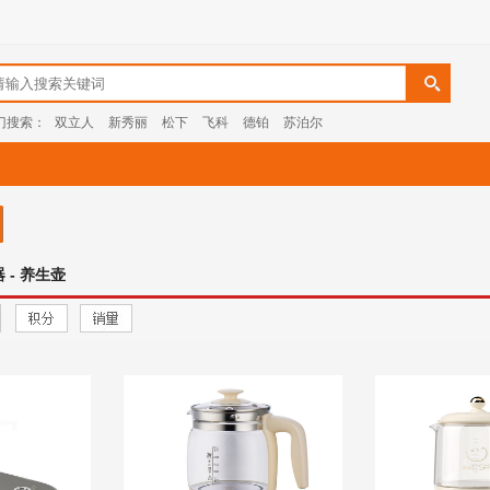
门搜索：
双立人
新秀丽
松下
飞科
德铂
苏泊尔
 - 养生壶