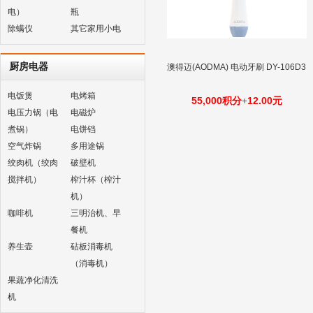
电）
瓶
除螨仪
其它家用小电
厨房电器
澳得迈(AODMA) 电动牙刷 DY-106D3
电饭煲
电烤箱
55,000积分
+
12.00元
电压力锅（电
电磁炉
煮锅）
电饼铛
空气炸锅
多用途锅
绞肉机（绞肉
破壁机
搅拌机）
榨汁杯（榨汁
机）
咖啡机
三明治机、早
餐机
养生壶
砧板消毒机
（消毒机）
果蔬净化清洗
机